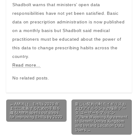
Shadbolt warns that ministers’ open data
responsibilities have not yet been satisfied. Basic
data on prescription administration is now published
on a monthly basis but Shadbolt said medical
practitioners must be educated about the power of
this data to change prescribing habits across the
country.
Read more…
No related posts.
Post navigation
← AMIA は、EHRs 2020 年
新しい契約の利点イギリスお
までに改善するための手順を
よびアイルランドの場所デー
綴る|AMIA spells out steps
タ ユーザーをマッピン
for improving EHRs by 2020
グ|New Mapping Agreement
to Benefit United Kingdom
and Ireland Location Data
Users →