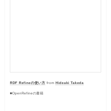
RDF Refineの使い方
from
Hideaki Takeda
■OpenRefineの書籍